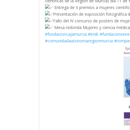
científicas de la Región de Murcia) dia 11 d
Entrega de II premios a mujeres cientifi
Presentación de exposición fotográfica d
Fallo del IV concurso de posters de muje
Mesa redonda Mujeres y ciencia médica 
#fundacioncajamurcia
#imib
#fundacionsene
#comunidadautonomaregionmurcia
#rompie