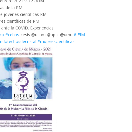
e febrero 2021 via ZOOM.
cas de la RM
e jóvenes cientificas RM
res científicas de RM
ante la COVID. Experiencias.
ca
#cebas
-cesis @ucam @upct @umu
#IEIM
ndotechosdecristal
#mujerescientificas